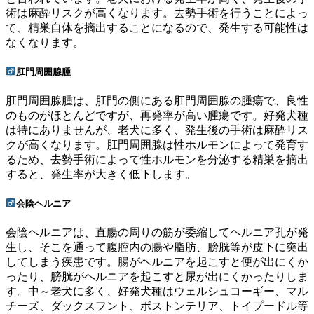
術は麻酔リスクが高くなります。去勢手術を行うことによっ
て、精巣自体を摘出することになるので、発生する可能性は
なくなります。
肛門周囲腺腫
肛門周囲腺腫は、肛門の側にある肛門周囲腺の腫瘍で、良性
のものがほとんどですが、再発率が高い腫瘍です。好発犬種
は特にありませんが、老犬に多く、発生後の手術は麻酔リス
クが高くなります。肛門周囲腺は性ホルモンによって発育す
るため、去勢手術によって性ホルモンを分泌する精巣を摘出
すると、発生率が大きく低下します。
会陰ヘルニア
会陰ヘルニアは、直腸の周りの筋が委縮してヘルニア孔が発
生し、そこを通って腹腔内の腸や脂肪、膀胱等が皮下に突出
してしまう疾患です。腸がヘルニアを起こすと便が出にくか
ったり、膀胱がヘルニアを起こすと尿が出にくかったりしま
す。中～老犬に多く、好発犬種はウェルシュコーギー、マル
チーズ、ダックスフント、ボストンテリア、トイプードル等