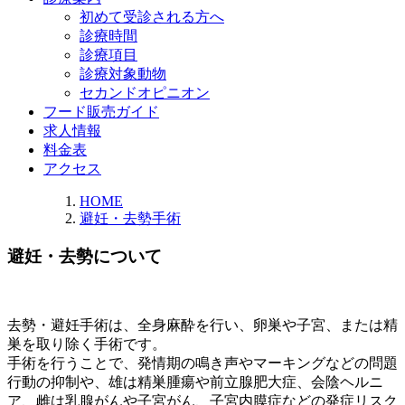
初めて受診される方へ
診療時間
診療項目
診療対象動物
セカンドオピニオン
フード販売ガイド
求人情報
料金表
アクセス
HOME
避妊・去勢手術
避妊・去勢について
去勢・避妊手術は、全身麻酔を行い、卵巣や子宮、または精
巣を取り除く手術です。
手術を行うことで、発情期の鳴き声やマーキングなどの問題
行動の抑制や、雄は精巣腫瘍や前立腺肥大症、会陰ヘルニ
ア、雌は乳腺がんや子宮がん、子宮内膜症などの発症リスク