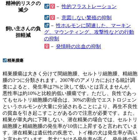
精神的リスクの
－
性的フラストレーション
減少
－
意図しない繁殖の抑制
－
性ホルモンに関連した、マーキン
飼い主さんの負
グ、マウンティング、攻撃性などの行動
担軽減
の抑制
－
発情時の出血の抑制
精巣腫瘍
精巣腫瘍は大きく分けて間細胞腫、セルトリ細胞腫、精細胞
腫の3つに分類されます。2007年のアメリカにおける統計調
査によると、発生率は7%と決して低いとは言えませんが、
悪性率は約10%と比較的低い腫瘍です。ただし、良性であっ
てもセルトリ細胞腫の場合は、30%の割合でエストロジェン
というホルモンが大量に分泌されることにより、再生不良性
の貧血を引き起こすことがあるので注意が必要です。また、
精巣が睾丸内に下降しない、潜在精巣の場合では、セルトリ
細胞腫と精細胞腫の発生率が10倍に上昇すると言われていま
す。潜在精巣は遺伝性の疾患で、トイ種の犬は発生率が高い
と言われています。老犬における発生率が高く、発生後の手