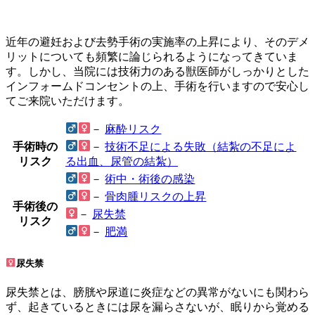
近年の避妊および去勢手術の実施率の上昇により、そのデメ
リットについても頻繁に論じられるようになってきていま
す。しかし、当院には技術力のある獣医師がしっかりとした
インフォームドコンセントの上、手術を行いますので安心し
てご来院いただけます。
－
麻酔リスク
手術時の
－
技術不足による失敗（結紮の不足によ
リスク
る出血、尿管の結紮）
－
術中・術後の感染
－
骨肉腫リスクの上昇
手術後の
－
尿失禁
リスク
－
肥満
尿失禁
尿失禁とは、膀胱や尿道に炎症などの異常がないにも関わら
ず、起きているときには尿を漏らさないが、眠りから覚める