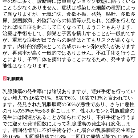
年の雌に多く、診断時には重篤なショック状態に陥っている
ことも少なくありません。症状は感染した細菌の種類によっ
て異なりますが、元気消失、食欲不振、発熱、嘔吐、多飲多
尿、腹囲膨満、外陰部からの排膿等が見られ、治療を行わな
ければ敗血症を起こして亡くなってしまうこともあります。
治療は手術をして、卵巣と子宮を摘出することが一般的です
が、重篤な症状が出てからの麻酔はとてもリスクが高くなり
ます。内科的治療法として合成ホルモン剤の投与があります
が、再発率が高く一般的ではありません。不妊手術を行うこ
とにより、子宮自体を摘出することになるため、発生する可
能性はなくなります。
乳腺腫瘍
乳腺腫瘍の発生率には諸説ありますが、避妊手術を行ってい
ない雌犬では6歳で1%、8歳で6%、10歳で13%と言われてい
ます。発見された乳腺腫瘍の50%が悪性であり、さらに悪性
のうちの50%が転移を起こします。性ホルモンと乳腺腫瘍の
発生には関連があることが知られており、不妊手術を行うま
でに迎えた発情回数によって乳腺腫瘍の発生率は変化しま
す。初回発情前に不妊手術を行った場合の乳腺腫瘍発生率は
約0.05%、初回発情後では8%、二回目の発情以降では26%と