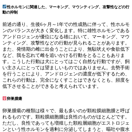
性ホルモンに関連した、マーキング、マウンティング、攻撃性などの行
動の抑制
前述の通り、生後6ヶ月～1年での性成熟に伴って、性ホルモ
ンのバランスが大きく変化します。特に雄性ホルモンである
アンドロジェンが優位になる雄において、マーキング、マウ
ンティング、攻撃性などの行動が見られることがあります。
また、発情期の雌に出会うことにより、無駄吠えや食欲低下
など、我を忘れて雌を追いかける行動をとることもありま
す。こうした行動は犬にとってはごく自然な行動ですが、飼
い主さんにとっては望ましいものではありません。去勢手術
を行うことにより、アンドロジェンの濃度が低下するため、
これらの行動は、完全になくすことはできなくとも、頻度を
低下させることができると考えられています。
卵巣腫瘍
卵巣腫瘍の種類は様々で、最も多いのが顆粒膜細胞腫と呼ば
れるものです。顆粒膜細胞腫は良性のものがほとんどです。
ただし、良性であっても増殖した顆粒層細胞がエストロジェ
ンという性ホルモンを過剰に分泌してしまうと、嘔吐や腹水