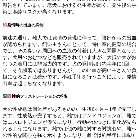
報告されています。老犬における発生率が高く、発生後の手
術は麻酔リスクが高くなります。
発情時の出血の抑制
前述の通り、雌犬では発情の発現に伴って、陰部からの出血
が認められます。飼い主さんにとって、特に室内飼育の場合
では、その臭いと周囲への血液の付着は大きな問題となりま
す。犬用のおむつなども販売されていますが、大抵の犬がお
むつの着用には非協力的です。犬の発情期は約半年に1回
で、そう頻繁ではありませんが、この出血が飼い主さんの負
担になることは確かです。不妊手術を行うことにより、発情
出血は起こらなくなります。
性的フラストレーションの抑制
犬の性成熟は個体差があるものの、生後6ヶ月～1年で完了し
ます。性成熟が完了すると、雄ではアンドロジェンが、雌で
はエスロトジェンが優位になり、行動や体つきに変化が見ら
れるようになります。雄では他の雄に対する対抗心や、雌へ
の性的な関心を強く示すようになり、雌では約半年に1回の