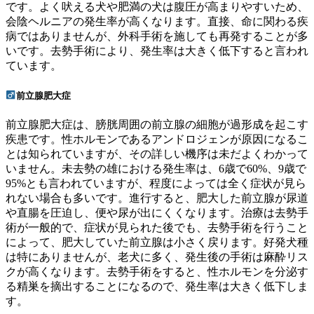
です。よく吠える犬や肥満の犬は腹圧が高まりやすいため、
会陰ヘルニアの発生率が高くなります。直接、命に関わる疾
病ではありませんが、外科手術を施しても再発することが多
いです。去勢手術により、発生率は大きく低下すると言われ
ています。
前立腺肥大症
前立腺肥大症は、膀胱周囲の前立腺の細胞が過形成を起こす
疾患です。性ホルモンであるアンドロジェンが原因になるこ
とは知られていますが、その詳しい機序は未だよくわかって
いません。未去勢の雄における発生率は、6歳で60%、9歳で
95%とも言われていますが、程度によっては全く症状が見ら
れない場合も多いです。進行すると、肥大した前立腺が尿道
や直腸を圧迫し、便や尿が出にくくなります。治療は去勢手
術が一般的で、症状が見られた後でも、去勢手術を行うこと
によって、肥大していた前立腺は小さく戻ります。好発犬種
は特にありませんが、老犬に多く、発生後の手術は麻酔リス
クが高くなります。去勢手術をすると、性ホルモンを分泌す
る精巣を摘出することになるので、発生率は大きく低下しま
す。