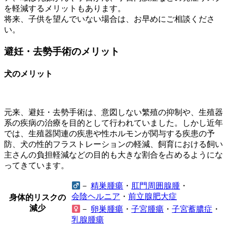
を軽減するメリットもあります。
将来、子供を望んでいない場合は、お早めにご相談くださ
い。
避妊・去勢手術のメリット
犬のメリット
元来、避妊・去勢手術は、意図しない繁殖の抑制や、生殖器
系の疾病の治療を目的として行われていました。しかし近年
では、生殖器関連の疾患や性ホルモンが関与する疾患の予
防、犬の性的フラストレーションの軽減、飼育における飼い
主さんの負担軽減などの目的も大きな割合を占めるようにな
ってきています。
－
精巣腫瘍
・
肛門周囲腺腫
・
会陰ヘルニア
・
前立腺肥大症
身体的リスクの
減少
－
卵巣腫瘍
・
子宮腫瘍
・
子宮蓄膿症
・
乳腺腫瘍