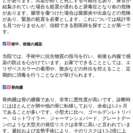
どがあります。出血が続くと死亡する可能性もあり、尿管が
結紮されていた場合も処置が遅れると尿毒症となり命の危険
があります。腸管を傷つけた場合は腹膜炎や出血などの危険
があり、緊急の処置を必要とします。これについては統計等
も見つかりませんが、信頼できる獣医師を探すことが第一で
す。
術中、術後の感染
当院では、手術中に抗生物質の投与を行い、術後も内服で感
染の防止を心がけています。お家でできることとしては、エ
リザベスカラーの着用や、散歩などの外出を控えること、定
期的に消毒を行うことなどが挙げられます。
骨肉腫
骨肉腫は骨の腫瘍であり、非常に悪性度が高いです。診断時
にはほとんどが肺や他の骨に転移しており、余命は1-2ヶ月
であることが多いです。小型犬に比べ、ゴールデンレトリバ
ー、ロットワイラー、ジャーマンシェパード、グレートデー
ンのような大型犬の発症リスクは非常に高いと言われていま
す。避妊および去勢手術により、そのリスクは1.5-2倍に上