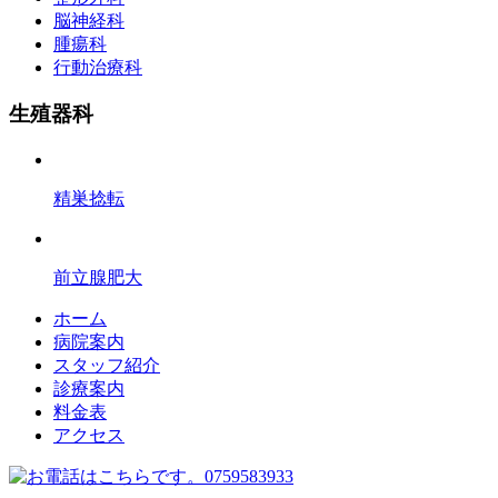
脳神経科
腫瘍科
行動治療科
生殖器科
精巣捻転
前立腺肥大
ホーム
病院案内
スタッフ紹介
診療案内
料金表
アクセス