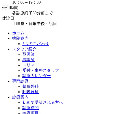
16：00～19：30
受付時間
各診療終了30分前まで
休診日
土曜昼・日曜午後・祝日
ホーム
病院案内
5つのこだわり
スタッフ紹介
獣医師
看護師
トリマー
受付・事務スタッフ
診療カレンダー
専門診療
整形外科
呼吸器科
診療案内
初めて受診される方へ
診療時間
診療項目