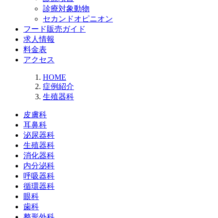
診療対象動物
セカンドオピニオン
フード販売ガイド
求人情報
料金表
アクセス
HOME
症例紹介
生殖器科
皮膚科
耳鼻科
泌尿器科
生殖器科
消化器科
内分泌科
呼吸器科
循環器科
眼科
歯科
整形外科