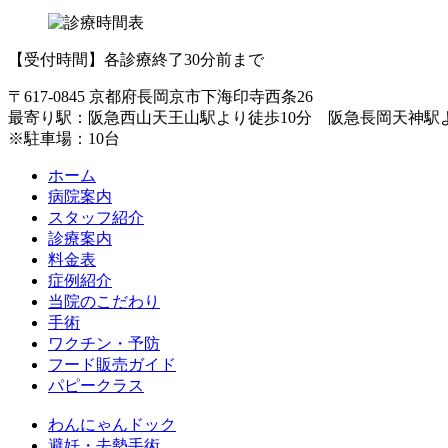
【受付時間】各診療終了30分前まで
〒617-0845 京都府長岡京市下海印寺西条26
最寄り駅：阪急西山天王山駅より徒歩10分 阪急長岡天神駅
※駐車場：10台
ホーム
病院案内
スタッフ紹介
診療案内
料金表
症例紹介
当院のこだわり
手術
ワクチン・予防
フード販売ガイド
パピークラス
わんにゃんドック
避妊・去勢手術