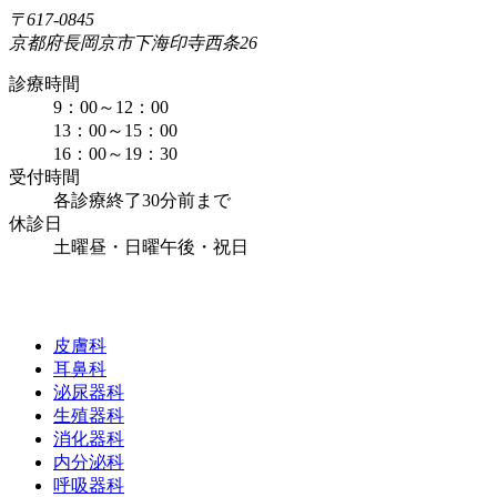
〒617-0845
京都府長岡京市下海印寺西条26
診療時間
9：00～12：00
13：00～15：00
16：00～19：30
受付時間
各診療終了30分前まで
休診日
土曜昼・日曜午後・祝日
皮膚科
耳鼻科
泌尿器科
生殖器科
消化器科
内分泌科
呼吸器科