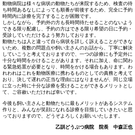
動物病院は様々な病状の動物たちが来院するため、検査の待
ち時間あるなしによっても順番が前後するため、完全に予約
時間内に診療を完了することが困難です。
しかしながら、予約外の方も長時間待たせることのないよう
できる限り配慮し、予約の方はできる限り希望の日に予約・
受診していただけるよう努力しております。
動物たちは人と違って自ら病状を詳しく訴えることができな
いため、複数の問題点や飼い主さんのお話から、丁寧に解決
していこうと考えておりますので、一つの診療にも予定外に
十分な時間をかけることがあります。それに加え、命に関わ
る緊急処置が必要となり、時間をかける場合もあります。わ
れわれはこれを動物医療に携わるものとしての責務と考えて
おり、決して遅れの正当な理由にはなりませんが、同じ立場
に立った時に十分な診療を受けることができるメリットとし
て、ご容赦いただければ幸いです。
今後も飼い主さんと動物たちに最もメリットがあるシステム
作りと、みんなが笑顔になれる診療を目指していきたいと思
っておりますので、どうぞよろしくお願いいたします。
乙訓どうぶつ病院 院長 中森正也