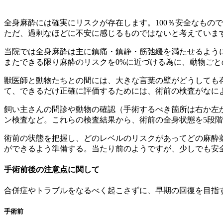
全身麻酔には確実にリスクが存在します。100％安全なもの
ただ、
過剰なほどに不安に感じるものではない
と考えていま
当院では全身麻酔は主に鎮痛・鎮静・筋弛緩を満たせるよう
また
できる限り麻酔のリスクを0%に近づける為に、動物ご
獣医師と動物たちとの間には、大きな言葉の壁がどうしても
て、できるだけ正確に評価するためには、術前の検査がなに
飼い主さんの問診や動物の確認（手術するべき箇所は右か左
ン検査など。これらの検査結果から、術前の全身状態を5段
術前の状態を把握し、どのレベルのリスクがあってどの麻酔
ができるよう準備する。当たり前のようですが、少しでも安
手術前後の注意点に関して
合併症やトラブルをなるべく起こさずに、早期の回復を目指
手術前