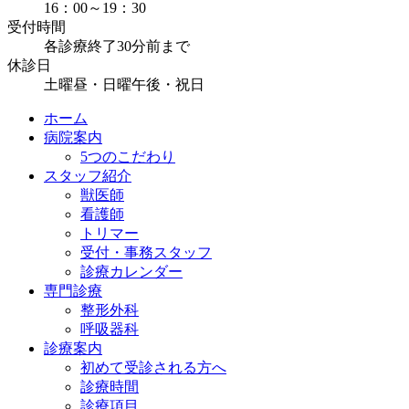
16：00～19：30
受付時間
各診療終了30分前まで
休診日
土曜昼・日曜午後・祝日
ホーム
病院案内
5つのこだわり
スタッフ紹介
獣医師
看護師
トリマー
受付・事務スタッフ
診療カレンダー
専門診療
整形外科
呼吸器科
診療案内
初めて受診される方へ
診療時間
診療項目