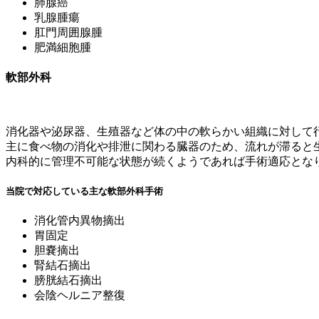
肺腺癌
乳腺腫瘍
肛門周囲腺腫
肥満細胞腫
軟部外科
消化器や泌尿器、生殖器など体の中の軟らかい組織に対して
主に食べ物の消化や排泄に関わる臓器のため、流れが滞ると
内科的に管理不可能な状態が続くようであれば手術適応とな
当院で対応している主な軟部外科手術
消化管内異物摘出
胃固定
胆嚢摘出
腎結石摘出
膀胱結石摘出
会陰ヘルニア整復