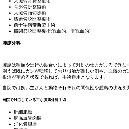
大腿骨骨折整復術
骨盤骨折整復術
大腿骨頭切除術
膝蓋骨脱臼整復術
前十字靱帯断裂手術
股関節脱臼整復術(観血的、非観血的)
腫瘍外科
腫瘍は種類や進行の度合いによって対処の仕方がまるで異な
例えば既にガンが転移しており根治が難しい例や、血液のガ
根治が望める状況であれば、手術適用となります。
当院では
飼い主さんと動物それぞれの関係性や腫瘍の状況を
当院で対応している主な腫瘍外科手術
肝細胞癌
脾臓血管肉腫
消化管腺癌