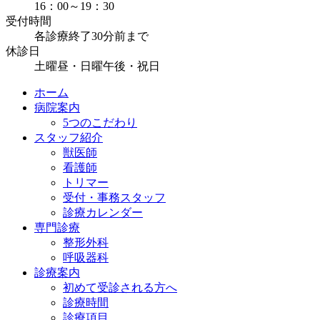
16：00～19：30
受付時間
各診療終了30分前まで
休診日
土曜昼・日曜午後・祝日
ホーム
病院案内
5つのこだわり
スタッフ紹介
獣医師
看護師
トリマー
受付・事務スタッフ
診療カレンダー
専門診療
整形外科
呼吸器科
診療案内
初めて受診される方へ
診療時間
診療項目