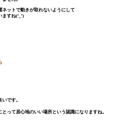
濯ネットで動きが取れないようにして
ね(‘_’)
も
良いです。
。
にとって居心地のいい場所という認識になりますね。