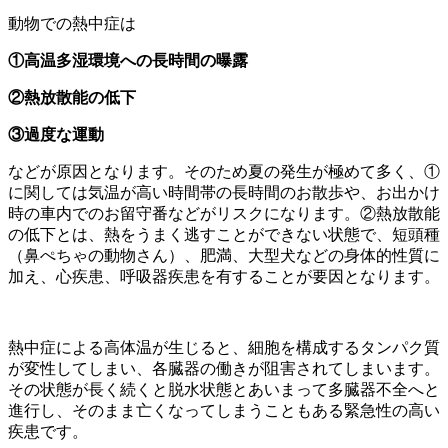
動物での熱中症は
①高温多湿環境への長時間の曝露
②熱放散能の低下
③過度な運動
などが原因となります。そのため夏の発生が極めて多く、①
に関しては気温が高い時間帯の長時間のお散歩や、お出かけ
時の車内でのお留守番などがリスクになります。②熱放散能
の低下とは、熱をうまく逃すことができない状態で、短頭種
（鼻ぺちゃの動物さん）、肥満、大型犬などの身体的性質に
加え、心疾患、呼吸器疾患を有することが要因となります。
熱中症による高体温が生じると、細胞を構成するタンパク質
が変性してしまい、各臓器の働きが阻害されてしまいます。
その状態が長く続くと脱水状態とあいまって多臓器不全へと
進行し、そのまま亡くなってしまうこともある緊急性の高い
疾患です。