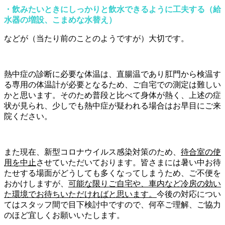
・飲みたいときにしっかりと飲水できるように工夫する（給
水器の増設、こまめな水替え）
などが（当たり前のことのようですが）大切です。
熱中症の診断に必要な体温は、直腸温であり肛門から検温す
る専用の体温計が必要となるため、ご自宅での測定は難しい
かと思います。そのため普段と比べて身体が熱く、上述の症
状が見られ、少しでも熱中症が疑われる場合はお早目にご来
院ください。
また現在、新型コロナウイルス感染対策のため、
待合室の使
用を中止
させていただいております。皆さまには暑い中お待
たせする場面がどうしても多くなってしまうため、ご不便を
おかけしますが、
可能な限りご自宅や、車内など冷房の効い
た環境でお待ちいただければと思います。
今後の対応につい
てはスタッフ間で目下検討中ですので、何卒ご理解、ご協力
のほど宜しくお願いいたします。