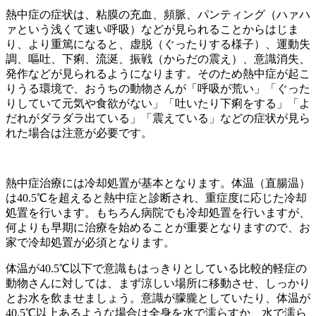
熱中症の症状は、粘膜の充血、頻脈、パンティング（ハァハ
ァという浅くて速い呼吸）などが見られることからはじま
り、より重篤になると、虚脱（ぐったりする様子）、運動失
調、嘔吐、下痢、流涎、振戦（からだの震え）、意識消失、
発作などが見られるようになります。そのため熱中症が起こ
りうる環境で、おうちの動物さんが「呼吸が荒い」「ぐった
りしていて元気や食欲がない」「吐いたり下痢をする」「よ
だれがダラダラ出ている」「震えている」などの症状が見ら
れた場合は注意が必要です。
熱中症治療には冷却処置が基本となります。体温（直腸温）
は40.5℃を超えると熱中症と診断され、重症度に応じた冷却
処置を行います。もちろん病院でも冷却処置を行いますが、
何よりも早期に治療を始めることが重要となりますので、お
家で冷却処置が必須となります。
体温が40.5℃以下で意識もはっきりとしている比較的軽症の
動物さんに対しては、まず涼しい場所に移動させ、しっかり
とお水を飲ませましょう。意識が朦朧としていたり、体温が
40.5℃以上あるような場合は全身を水で濡らすか、水で濡ら