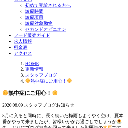
初めて受診される方へ
診療時間
診療項目
診療対象動物
セカンドオピニオン
フード販売ガイド
求人情報
料金表
アクセス
HOME
更新情報
スタッフブログ
熱中症にご用心！
熱中症にご用心！
2020.08.09
スタッフブログ
お知らせ
8月に入ると同時に、長く続いた梅雨もようやく空け、夏本
番がやって来ましたが、皆様いかがお過ごしでしょうか
久しぶりにブログ担当が回って来ました獣医師の
木原
です。