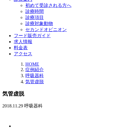
初めて受診される方へ
診療時間
診療項目
診療対象動物
セカンドオピニオン
フード販売ガイド
求人情報
料金表
アクセス
HOME
症例紹介
呼吸器科
気管虚脱
気管虚脱
2018.11.29
呼吸器科