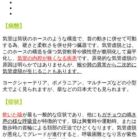
【病態】
気管は筒
状
のホースのような構造で、首の動きに併せて可動
する為、硬さと柔軟さを併せ持つ臓器です。気管虚脱とは、
このホースの構造を保つ気管軟骨や膜性壁が脆弱化して扁平
化し、
気管の内腔が狭くなる疾患
です。原発的な気管虚脱の
原因は明らかではありませんが、
喉や肺の異常から二次的に
気管虚脱が生じることもあります。
ヨークシャーテリア、ポメラニアン、マルチーズなどの小型
犬でよく見られますが、柴などの日本犬でも見られます。
【症状】
乾いた咳
が最も一般的な症状であり、他にも
ガチョウの鳴き
声の様な呼吸音
が特徴的です。咳は興奮時や運動時、または
散歩時の首輪による頚部の圧迫でひどくなります。気管虚脱
が悪化してグレードが進行すると、呼吸困難となり舌が紫色