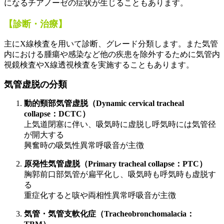
になるチアノーゼの症状が生じることもあります。
【診断・治療】
主にX線検査を用いて診断、グレード分類します。また気管
内における腫瘍や感染など他の疾患を除外するために気管内
視鏡検査やX線透視検査を実施することもあります。
気管虚脱の分類
動的頸部気管虚脱（Dynamic cervical tracheal
collapse：DCTC）
上気道閉塞に伴い、吸気時に虚脱し呼気時には気管径
が開大する
興奮時の吸気性異常呼吸音が主徴
原発性気管虚脱（Primary tracheal collapse：PTC）
胸郭前口部気管が扁平化し、吸気時も呼気時も虚脱す
る
重症化すると咳や両相性異常呼吸音が主徴
気管・気管支軟化症（Tracheobronchomalacia：