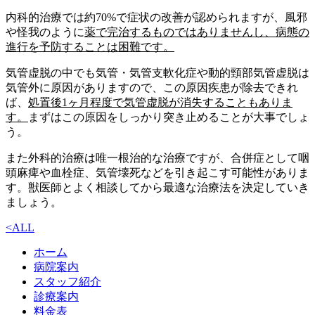
内科的治療では約70%で症状の改善が認められますが、風邪
や怪我のように
薬で完治するものではありません
し、病態の
進行を予防することは困難です。
気管虚脱の中でも気管・気管支軟化症や動的頸部気管虚脱は
気管外に原因がありますので、この原因疾患が除去できれ
ば、
処置後1ヶ月程度で気管虚脱が消失することもありま
す。
まずはこの原因をしっかり突き止めることが大事でしょ
う。
また外科的治療は唯一根治的な治療ですが、合併症として咽
頭麻痺や血栓症、気管壊死などを引き起こす可能性がありま
す。獣医師とよく相談してから最適な治療法を決定していき
ましょう。
<
ALL
ホーム
病院案内
スタッフ紹介
診療案内
料金表