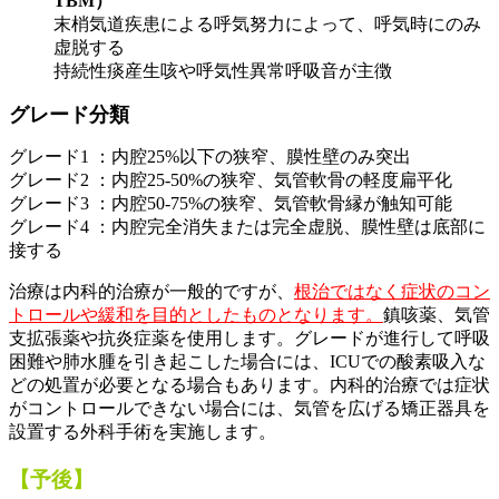
TBM）
末梢気道疾患による呼気努力によって、呼気時にのみ
虚脱する
持続性痰産生咳や呼気性異常呼吸音が主徴
グレード分類
グレード1 ：内腔25%以下の狭窄、膜性壁のみ突出
グレード2 ：内腔25-50%の狭窄、気管軟骨の軽度扁平化
グレード3 ：内腔50-75%の狭窄、気管軟骨縁が触知可能
グレード4 ：内腔完全消失または完全虚脱、膜性壁は底部に
接する
治療は内科的治療が一般的ですが、
根治ではなく症状のコン
トロールや緩和を目的としたものとなります
。
鎮咳薬、気管
支拡張薬や抗炎症薬を使用します。グレードが進行して呼吸
困難や肺水腫を引き起こした場合には、ICUでの酸素吸入な
どの処置が必要となる場合もあります。内科的治療では症状
がコントロールできない場合には、気管を広げる矯正器具を
設置する外科手術を実施します。
【予後】