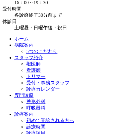
16：00～19：30
受付時間
各診療終了30分前まで
休診日
土曜昼・日曜午後・祝日
ホーム
病院案内
5つのこだわり
スタッフ紹介
獣医師
看護師
トリマー
受付・事務スタッフ
診療カレンダー
専門診療
整形外科
呼吸器科
診療案内
初めて受診される方へ
診療時間
診療項目