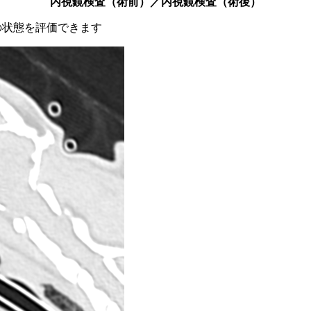
内視鏡検査（術前）／内視鏡検査（術後）
の状態を評価できます