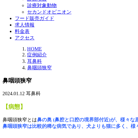
診療対象動物
セカンドオピニオン
フード販売ガイド
求人情報
料金表
アクセス
HOME
症例紹介
耳鼻科
鼻咽頭狭窄
鼻咽頭狭窄
2024.01.12
耳鼻科
【病態】
鼻咽頭狭窄とは
鼻の奥 (鼻腔と口腔の境界部付近)が、様々
鼻咽頭狭窄は比較的稀な病気であり、犬よりも猫に多く、様