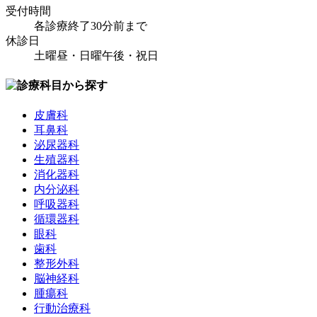
受付時間
各診療終了30分前まで
休診日
土曜昼・日曜午後・祝日
皮膚科
耳鼻科
泌尿器科
生殖器科
消化器科
内分泌科
呼吸器科
循環器科
眼科
歯科
整形外科
脳神経科
腫瘍科
行動治療科