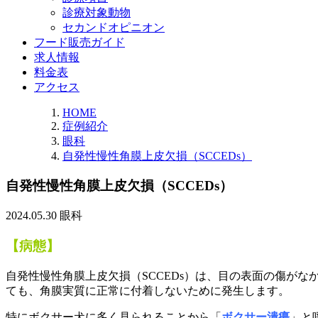
診療対象動物
セカンドオピニオン
フード販売ガイド
求人情報
料金表
アクセス
HOME
症例紹介
眼科
自発性慢性角膜上皮欠損（SCCEDs）
自発性慢性角膜上皮欠損（SCCEDs）
2024.05.30
眼科
【病態】
自発性慢性角膜上皮欠損（SCCEDs）は、目の表面の傷が
ても、角膜実質に正常に付着しないために発生します。
特にボクサー犬に多く見られることから「
ボクサー潰瘍
」と