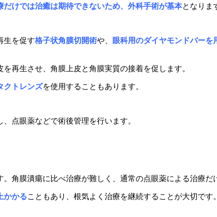
療だけでは治癒は期待できないため、外科手術が基本
となりま
再生を促す
格子状角膜切開術
や、
眼科用のダイヤモンドバーを
皮を再生させ、角膜上皮と角膜実質の接着を促します。
タクトレンズ
を使用することもあります。
し、点眼薬などで術後管理を行います。
す。
角膜潰瘍に比べ治療が難しく、
通常の点眼薬による治療だ
上かかる
こともあり、根気よく治療を継続することが大切です