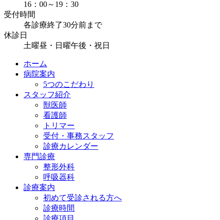
16：00～19：30
受付時間
各診療終了30分前まで
休診日
土曜昼・日曜午後・祝日
ホーム
病院案内
5つのこだわり
スタッフ紹介
獣医師
看護師
トリマー
受付・事務スタッフ
診療カレンダー
専門診療
整形外科
呼吸器科
診療案内
初めて受診される方へ
診療時間
診療項目