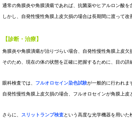
通常の角膜炎や角膜潰瘍であれば、
抗菌薬やヒアルロン酸を
しかし、
自発性慢性角膜上皮欠損
の場合は長期間に渡って改
【診断・治療】
角膜炎や角膜潰瘍が治りづらい場合、自発性慢性角膜上皮欠
そのため、現在の体の状態を
正確に把握するために、目の詳
眼科検査では、
フルオロセイン染色試験
が一般的に行われま
自発性慢性角膜上皮欠損
の場合、フルオロセインが
角膜上皮
さらに、
スリットランプ検査
という高度な光学機器を用いた