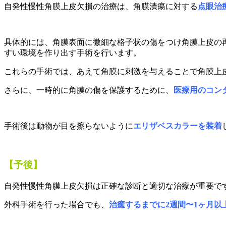
自発性慢性角膜上皮欠損の治療は、角膜潰瘍に対する
点眼治
具体的には、
角膜表面に微細な格子状の傷をつけ角膜上皮の
すい環境を作り出す手術を行います。
これらの手術では、あえて角膜に刺激を与えることで角膜上
さらに、
一時的に角膜の傷を保護するために、
医療用のコン
手術後は動物が目を擦らないように
エリザベスカラーを装着
【予後】
自発性慢性角膜上皮欠損は
正確な診断と適切な治療が重要で
外科手術を行った場合でも、
治癒するまでに2週間〜1ヶ月以