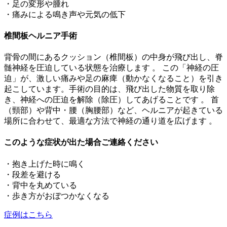
・足の変形や腫れ
・痛みによる鳴き声や元気の低下
椎間板ヘルニア手術
背骨の間にあるクッション（椎間板）の中身が飛び出し、脊
髄神経を圧迫している状態を治療します 。 この「神経の圧
迫」が、激しい痛みや足の麻痺（動かなくなること）を引き
起こしています。手術の目的は、飛び出した物質を取り除
き、神経への圧迫を解除（除圧）してあげることです 。 首
（頸部）や背中・腰（胸腰部）など、ヘルニアが起きている
場所に合わせて、最適な方法で神経の通り道を広げます 。
このような症状が出た場合ご連絡ください
・抱き上げた時に鳴く
・段差を避ける
・背中を丸めている
・歩き方がおぼつかなくなる
症例はこちら