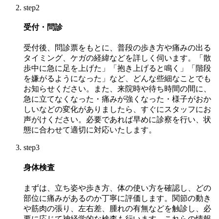
step2
受付・問診
受付後、問診票をもとに、普段の歩き方や痛みの出る
タイミング、ケガの経緯などを詳しく伺います。「散
歩中に急に足を上げた」「抱き上げると鳴く」「階段
を嫌がるようになった」など、どんな些細なことでも
お知らせください。また、来院時や待ち時間の間に、
急に立てなくなった・痛みが強くなった・様子がおか
しいなどの変化がありましたら、すぐにスタッフにお
声がけください。必要であれば早めに診察を行い、状
態に合わせて適切に対応いたします。
step3
身体検査
まずは、立ち姿や歩き方、体の使い方を確認し、どの
部位に痛みがあるのか丁寧に評価します。関節の動き
や筋肉の張り、左右差、腫れの有無などを触診し、必
要に応じて神経学的な検査も行います。これらの情報