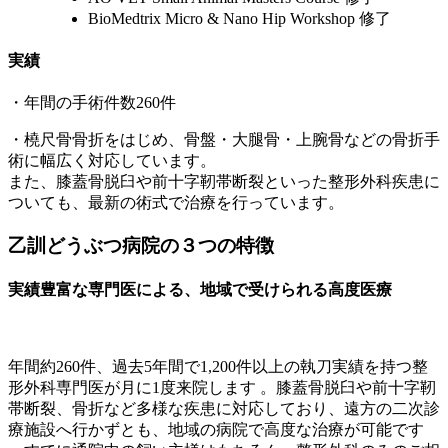
BioMedtrix Micro & Nano Hip Workshop 修了
実績
・年間の手術件数260件
・橈尺骨骨折をはじめ、骨盤・大腿骨・上腕骨などの骨折手
術に幅広く対応しています。
また、膝蓋骨脱臼や前十字靭帯断裂といった整形外科疾患に
ついても、最新の術式で治療を行っています。
乙訓どうぶつ病院の３つの特徴
実績豊富な専門医による、地域で受けられる高度医療
年間約260件、過去5年間で1,200件以上の執刀実績を持つ整
形外科専門医が月に1度来院します 。膝蓋骨脱臼や前十字靭
帯断裂、骨折など多様な疾患に対応しており、遠方の二次診
療施設へ行かずとも、地域の病院で高度な治療が可能です