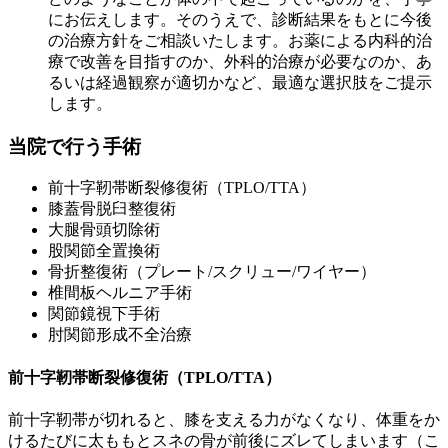
にお伝えします。そのうえで、診断結果をもとに今後
の治療方針をご相談いたします。お薬による内科的治
療で改善を目指すのか、外科的治療が必要なのか、あ
るいは経過観察が適切かなど、最適な選択肢をご提示
します。
当院で行う手術
前十字靭帯断裂修復術（TPLO/TTA）
膝蓋骨脱臼整復術
大腿骨頭切除術
股関節全置換術
骨折整復術（プレート/スクリュー/ワイヤー）
椎間板ヘルニア手術
関節鏡視下手術
肘関節形成不全治療
前十字靭帯断裂修復術（TPLO/TTA）
前十字靭帯が切れると、膝を支える力がなくなり、体重をか
けるたびに太ももとスネの骨が前後にズレてしまいます（こ