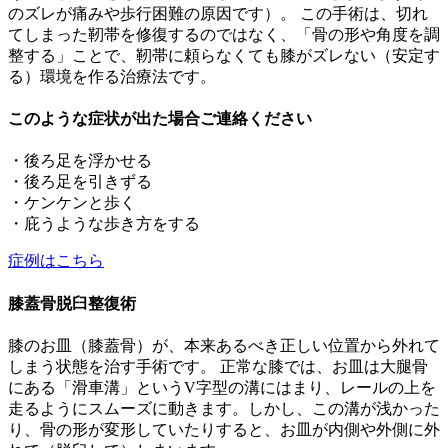
のズレが痛みや歩行困難の原因です）。 この手術は、切れ
てしまった靭帯を修復するのではなく、「骨の形や角度を調
整する」ことで、靭帯に頼らなくても膝がズレない（安定す
る）環境を作る治療法です。
このような症状が出た場合ご連絡ください
・後ろ足を浮かせる
・後ろ足を引きずる
・ケンケンと歩く
・庇うような歩き方をする
症例はこちら
膝蓋骨脱臼整復術
膝のお皿（膝蓋骨）が、本来あるべき正しい位置から外れて
しまう状態を治す手術です。 正常な膝では、お皿は大腿骨
にある「滑車溝」というV字型の溝にはまり、レールの上を
走るようにスムーズに動きます。しかし、この溝が浅かった
り、骨の形が変形していたりすると、お皿が内側や外側に外