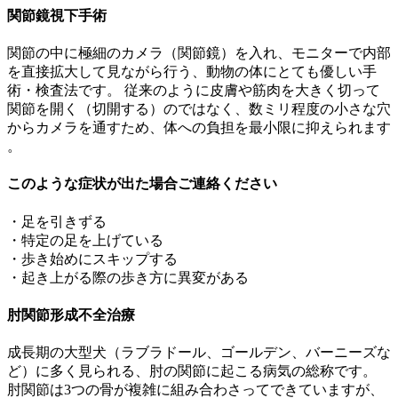
関節鏡視下手術
関節の中に極細のカメラ（関節鏡）を入れ、モニターで内部
を直接拡大して見ながら行う、
動物の体にとても優しい手
術・検査法
です。 従来のように皮膚や筋肉を大きく切って
関節を開く（切開する）のではなく、数ミリ程度の小さな穴
からカメラを通すため、体への負担を最小限に抑えられます
。
このような症状が出た場合ご連絡ください
・足を引きずる
・特定の足を上げている
・歩き始めにスキップする
・起き上がる際の歩き方に異変がある
肘関節形成不全治療
成長期の大型犬（ラブラドール、ゴールデン、バーニーズな
ど）に多く見られる、肘の関節に起こる病気の総称です。
肘関節は3つの骨が複雑に組み合わさってできていますが、