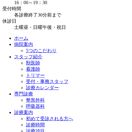
16：00～19：30
受付時間
各診療終了30分前まで
休診日
土曜昼・日曜午後・祝日
ホーム
病院案内
5つのこだわり
スタッフ紹介
獣医師
看護師
トリマー
受付・事務スタッフ
診療カレンダー
専門診療
整形外科
呼吸器科
診療案内
初めて受診される方へ
診療時間
診療項目