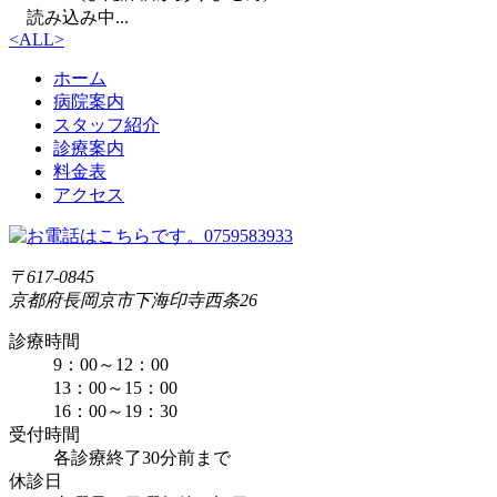
読み込み中...
<
ALL
>
ホーム
病院案内
スタッフ紹介
診療案内
料金表
アクセス
〒617-0845
京都府長岡京市下海印寺西条26
診療時間
9：00～12：00
13：00～15：00
16：00～19：30
受付時間
各診療終了30分前まで
休診日