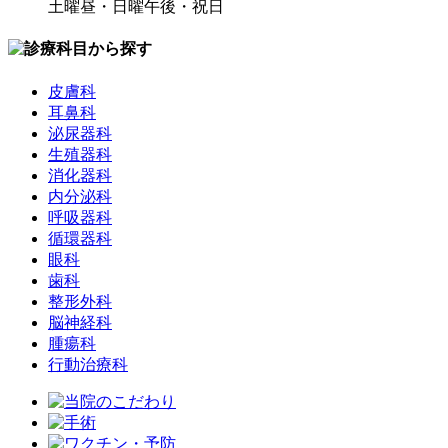
土曜昼・日曜午後・祝日
皮膚科
耳鼻科
泌尿器科
生殖器科
消化器科
内分泌科
呼吸器科
循環器科
眼科
歯科
整形外科
脳神経科
腫瘍科
行動治療科