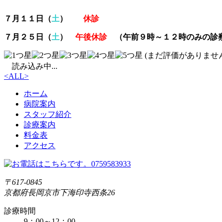
７月１１日（
土
）
休診
７月２５日（
土
）
午後休診
（午前９時～１２時のみの診
(まだ評価がありません
読み込み中...
<
ALL
>
ホーム
病院案内
スタッフ紹介
診療案内
料金表
アクセス
〒617-0845
京都府長岡京市下海印寺西条26
診療時間
9：00～12：00