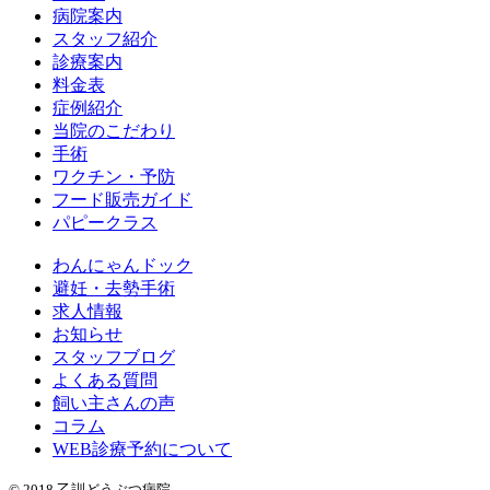
病院案内
スタッフ紹介
診療案内
料金表
症例紹介
当院のこだわり
手術
ワクチン・予防
フード販売ガイド
パピークラス
わんにゃんドック
避妊・去勢手術
求人情報
お知らせ
スタッフブログ
よくある質問
飼い主さんの声
コラム
WEB診療予約について
© 2018 乙訓どうぶつ病院.