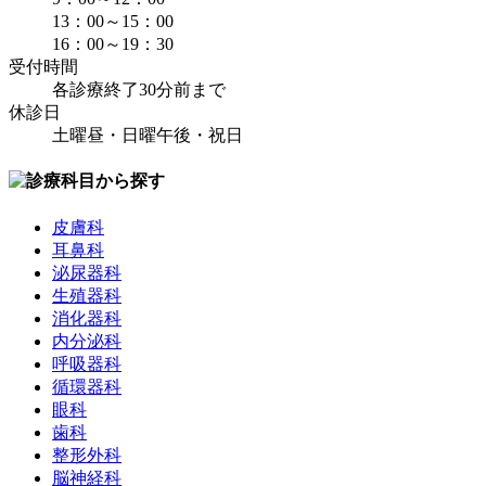
13：00～15：00
16：00～19：30
受付時間
各診療終了30分前まで
休診日
土曜昼・日曜午後・祝日
皮膚科
耳鼻科
泌尿器科
生殖器科
消化器科
内分泌科
呼吸器科
循環器科
眼科
歯科
整形外科
脳神経科