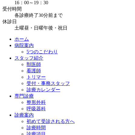
16：00～19：30
受付時間
各診療終了30分前まで
休診日
土曜昼・日曜午後・祝日
ホーム
病院案内
5つのこだわり
スタッフ紹介
獣医師
看護師
トリマー
受付・事務スタッフ
診療カレンダー
専門診療
整形外科
呼吸器科
診療案内
初めて受診される方へ
診療時間
診療項目