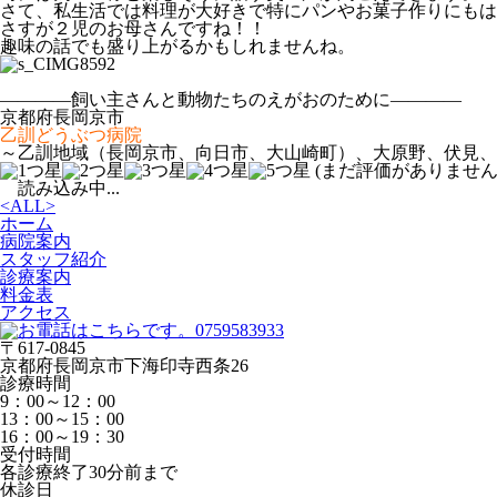
さて、私生活では料理が大好きで特にパンやお菓子作りにもは
さすが２児のお母さんですね！！
趣味の話でも盛り上がるかもしれませんね。
――――飼い主さんと動物たちのえがおのために――――
京都府長岡京市
乙訓どうぶつ病院
～乙訓地域（長岡京市、向日市、大山崎町）、大原野、伏見、
(まだ評価がありません
読み込み中...
<
ALL
>
ホーム
病院案内
スタッフ紹介
診療案内
料金表
アクセス
〒617-0845
京都府長岡京市下海印寺西条26
診療時間
9：00～12：00
13：00～15：00
16：00～19：30
受付時間
各診療終了30分前まで
休診日