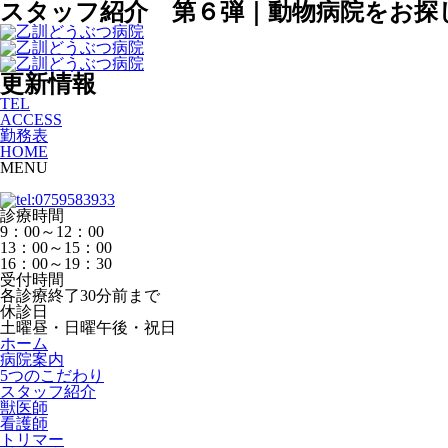
スタッフ紹介 第６弾｜動物病院をお探
更新情報
TEL
ACCESS
勤務表
HOME
MENU
診療時間
9：00～12：00
13：00～15：00
16：00～19：30
受付時間
各診療終了30分前まで
休診日
土曜昼・日曜午後・祝日
ホーム
病院案内
5つのこだわり
スタッフ紹介
獣医師
看護師
トリマー