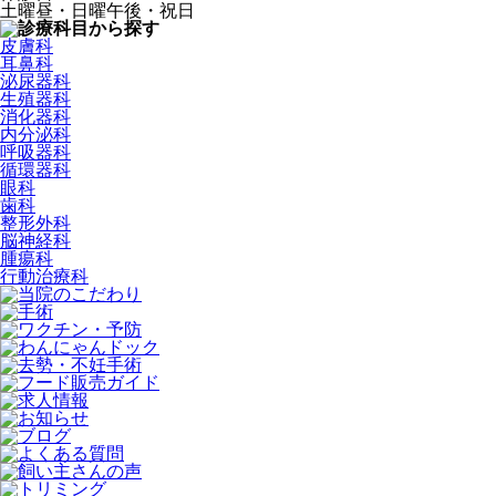
土曜昼・日曜午後・祝日
皮膚科
耳鼻科
泌尿器科
生殖器科
消化器科
内分泌科
呼吸器科
循環器科
眼科
歯科
整形外科
脳神経科
腫瘍科
行動治療科