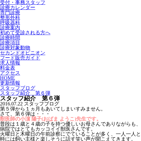
受付・事務スタッフ
診療カレンダー
専門診療
整形外科
呼吸器科
診療案内
初めて受診される方へ
診療時間
診療項目
診療対象動物
セカンドオピニオン
フード販売ガイド
求人情報
料金表
アクセス
HOME
更新情報
スタッフブログ
スタッフ紹介 第６弾
スタッフ紹介 第６弾
2016.07.22
スタッフブログ
第５弾から１ヵ月もあいてしまいすみません。
さて、第６弾は・・・
獣医師の小濵 陽子(おばま ようこ)先生です。
普段は１歳と４歳の子を持つ優しいお母さんでありながらも、
病院ではとてもカッコイイ獣医さんです。
火曜日と木曜日の午前診察にでていることが多く、一人一人と
時には飼い主様と楽しそうに話す笑い声が聞こえてきます。