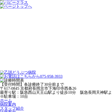
【受付時間】各診療終了30分前まで
〒617-0845 京都府長岡京市下海印寺西条26
最寄り駅：阪急西山天王山駅より徒歩10分 阪急長岡天神駅
※駐車場：10台
ホーム
病院案内
スタッフ紹介