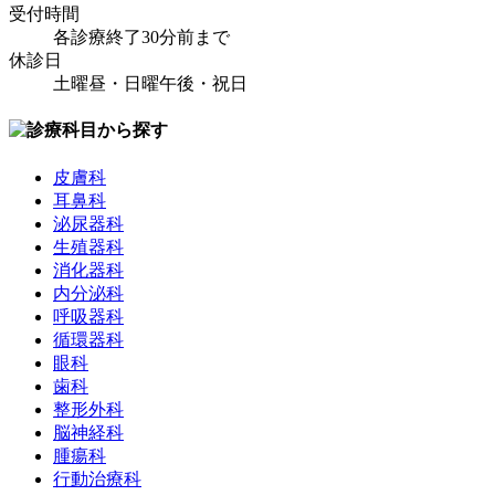
受付時間
各診療終了30分前まで
休診日
土曜昼・日曜午後・祝日
皮膚科
耳鼻科
泌尿器科
生殖器科
消化器科
内分泌科
呼吸器科
循環器科
眼科
歯科
整形外科
脳神経科
腫瘍科
行動治療科