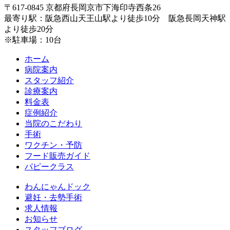
〒617-0845 京都府長岡京市下海印寺西条26
最寄り駅：阪急西山天王山駅より徒歩10分 阪急長岡天神駅
より徒歩20分
※駐車場：10台
ホーム
病院案内
スタッフ紹介
診療案内
料金表
症例紹介
当院のこだわり
手術
ワクチン・予防
フード販売ガイド
パピークラス
わんにゃんドック
避妊・去勢手術
求人情報
お知らせ
スタッフブログ