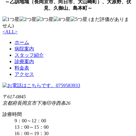
～乙訓地域（長岡京市、向日市、大山崎町）、大原野、伏
見、久御山、島本町～
(まだ評価がありま
せん)
<
ALL
>
ホーム
病院案内
スタッフ紹介
診療案内
料金表
アクセス
〒617-0845
京都府長岡京市下海印寺西条26
診療時間
9：00～12：00
13：00～15：00
16：00～19：30