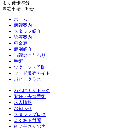
より徒歩20分
※駐車場：10台
ホーム
病院案内
スタッフ紹介
診療案内
料金表
症例紹介
当院のこだわり
手術
ワクチン・予防
フード販売ガイド
パピークラス
わんにゃんドック
避妊・去勢手術
求人情報
お知らせ
スタッフブログ
よくある質問
飼い主さんの声