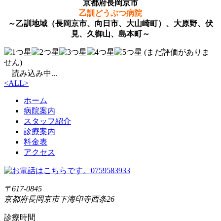
京都府長岡京市
乙訓どうぶつ病院
～乙訓地域（長岡京市、向日市、大山崎町）、大原野、伏
見、久御山、島本町～
(まだ評価がありま
せん)
読み込み中...
<
ALL
>
ホーム
病院案内
スタッフ紹介
診療案内
料金表
アクセス
〒617-0845
京都府長岡京市下海印寺西条26
診療時間