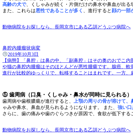
高齢の犬で
、くしゃみが続く・片側だけの鼻水や鼻血
が出る
また、
これらは
悪性であることが多く
、進行すると
顔の一部
動物病院をお探しなら、長岡京市にある乙訓どうぶつ病院へ
鼻腔内腫瘤状病変
2019年10月3日
【病態】「鼻腔」は鼻の中、「副鼻腔」はその奥のおでこ内
や猫の鼻腔内腫瘤はそのほとんどが悪性腫瘍です。腺癌、軟
進行が比較的ゆっくりで、転移することはまれです。一方、扁
⑤ 歯周病（口臭・くしゃみ・鼻水が同時に見られる）
歯周病や歯根膿瘍が進行すると、
上顎の周りの骨が溶けて、
ゃみや鼻水、鼻血
が見られるようになります。 また、
強い口
さらに、歯の痛みや歯のぐらつきが原因で、
食欲が低下
する
動物病院をお探しなら、長岡京市にある乙訓どうぶつ病院へ