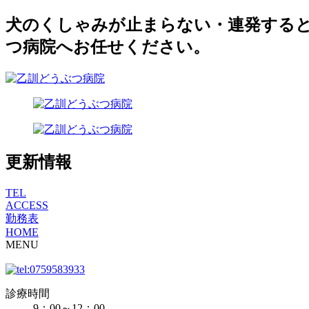
犬のくしゃみが止まらない・連発する
つ病院へお任せください。
更新情報
TEL
ACCESS
勤務表
HOME
MENU
診療時間
9：00～12：00