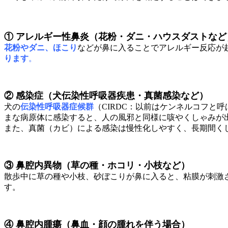
① アレルギー性鼻炎（花粉・ダニ・ハウスダストなど
花粉やダニ、ほこり
などが鼻に入ることでアレルギー反応が
ります
。
② 感染症（犬伝染性呼吸器疾患・真菌感染など）
犬の
伝染性呼吸器症候群
（CIRDC：以前はケンネルコフと
まな病原体に感染すると、人の風邪と同様に咳やくしゃみが
また、真菌（カビ）による感染は慢性化しやすく、長期間く
③ 鼻腔内異物（草の種・ホコリ・小枝など）
散歩中に草の種や小枝、砂ぼこりが鼻に入ると、粘膜が刺激
す。
④ 鼻腔内腫瘍（鼻血・顔の腫れを伴う場合）