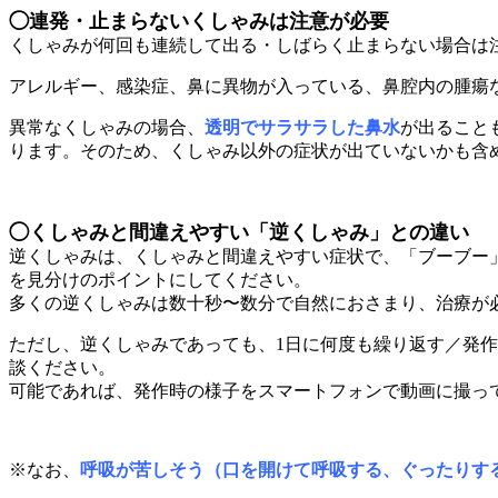
◯連発・止まらないくしゃみは注意が必要
くしゃみが何回も連続して出る・しばらく止まらない場合は
アレルギー、感染症、鼻に異物が入っている、鼻腔内の腫瘍
異常なくしゃみの場合、
透明でサラサラした鼻水
が出ること
ります。そのため、くしゃみ以外の症状が出ていないかも含
◯くしゃみと間違えやすい「逆くしゃみ」との違い
逆くしゃみは、くしゃみと間違えやすい症状で、「ブーブー
を見分けのポイントにしてください。
多くの逆くしゃみは数十秒〜数分で自然におさまり、治療が
ただし、逆くしゃみであっても、1日に何度も繰り返す／発
談ください。
可能であれば、発作時の様子をスマートフォンで動画に撮っ
※なお、
呼吸が苦しそう（口を開けて呼吸する、ぐったりす