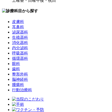
土曜昼・日曜午後・祝日
皮膚科
耳鼻科
泌尿器科
生殖器科
消化器科
内分泌科
呼吸器科
循環器科
眼科
歯科
整形外科
脳神経科
腫瘍科
行動治療科