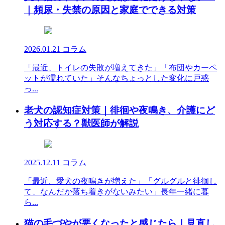
｜頻尿・失禁の原因と家庭でできる対策
2026.01.21
コラム
「最近、トイレの失敗が増えてきた」「布団やカーペ
ットが濡れていた」そんなちょっとした変化に戸惑
っ...
老犬の認知症対策｜徘徊や夜鳴き、介護にど
う対応する？獣医師が解説
2025.12.11
コラム
「最近、愛犬の夜鳴きが増えた」「グルグルと徘徊し
て、なんだか落ち着きがないみたい」長年一緒に暮
ら...
猫の毛づやが悪くなったと感じたら｜見直し