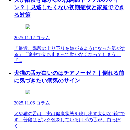
ン？｜見逃したくない初期症状と家庭ででき
る対策
2025.11.12
コラム
「最近、階段の上り下りを嫌がるようになった気がす
る」「途中で立ち止まって動かなくなってしまう」
「...
犬猫の舌が白いのはチアノーゼ？｜倒れる前
に気づきたい病気のサイン
2025.11.06
コラム
犬や猫の舌は、実は健康状態を映し出す大切な“鏡”で
す。普段はピンク色をしているはずの舌が、白っぽ
く...