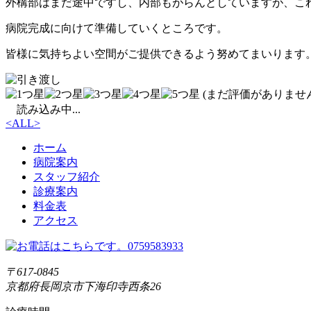
外構部はまだ途中ですし、内部もがらんとしていますが、こ
病院完成に向けて準備していくところです。
皆様に気持ちよい空間がご提供できるよう努めてまいります
(まだ評価がありません
読み込み中...
<
ALL
>
ホーム
病院案内
スタッフ紹介
診療案内
料金表
アクセス
〒617-0845
京都府長岡京市下海印寺西条26