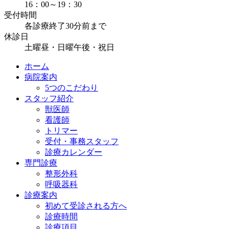
16：00～19：30
受付時間
各診療終了30分前まで
休診日
土曜昼・日曜午後・祝日
ホーム
病院案内
5つのこだわり
スタッフ紹介
獣医師
看護師
トリマー
受付・事務スタッフ
診療カレンダー
専門診療
整形外科
呼吸器科
診療案内
初めて受診される方へ
診療時間
診療項目