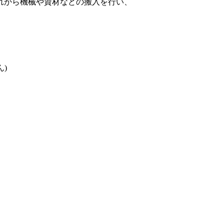
れから機械や資材などの搬入を行い、
。
)