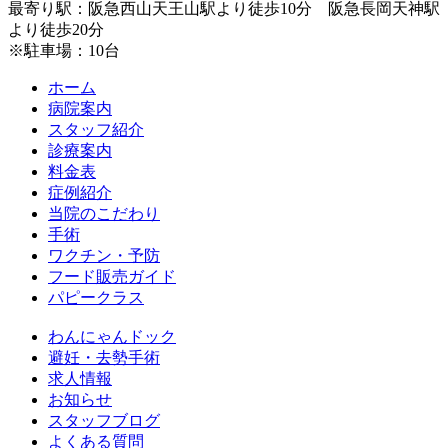
最寄り駅：阪急西山天王山駅より徒歩10分 阪急長岡天神駅
より徒歩20分
※駐車場：10台
ホーム
病院案内
スタッフ紹介
診療案内
料金表
症例紹介
当院のこだわり
手術
ワクチン・予防
フード販売ガイド
パピークラス
わんにゃんドック
避妊・去勢手術
求人情報
お知らせ
スタッフブログ
よくある質問