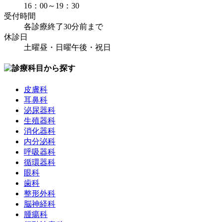
16：00～19：30
受付時間
各診療終了30分前まで
休診日
土曜昼・日曜午後・祝日
皮膚科
耳鼻科
泌尿器科
生殖器科
消化器科
内分泌科
呼吸器科
循環器科
眼科
歯科
整形外科
脳神経科
腫瘍科