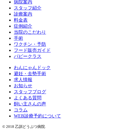
病院案内
スタッフ紹介
診療案内
料金表
症例紹介
当院のこだわり
手術
ワクチン・予防
フード販売ガイド
パピークラス
わんにゃんドック
避妊・去勢手術
求人情報
お知らせ
スタッフブログ
よくある質問
飼い主さんの声
コラム
WEB診療予約について
© 2018 乙訓どうぶつ病院.