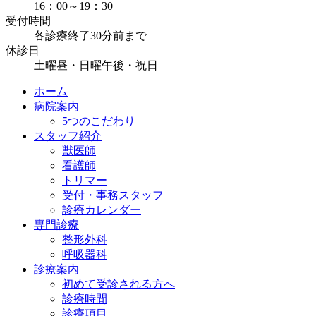
16：00～19：30
受付時間
各診療終了30分前まで
休診日
土曜昼・日曜午後・祝日
ホーム
病院案内
5つのこだわり
スタッフ紹介
獣医師
看護師
トリマー
受付・事務スタッフ
診療カレンダー
専門診療
整形外科
呼吸器科
診療案内
初めて受診される方へ
診療時間
診療項目