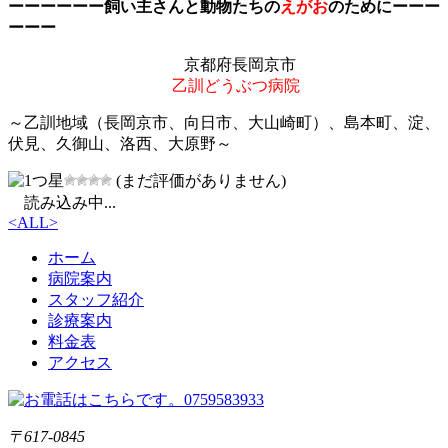
ーーーーーー飼い主さんと動物たちの
えがお
のためにーーー
ーーー
京都府長岡京市
乙訓どうぶつ病院
～乙訓地域（長岡京市、向日市、大山崎町）、島本町、淀、
伏見、久御山、洛西、大原野～
(まだ評価がありません)
読み込み中...
<
ALL
>
ホーム
病院案内
スタッフ紹介
診療案内
料金表
アクセス
〒617-0845