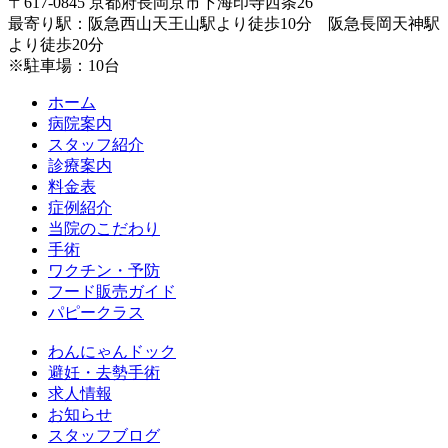
〒617-0845 京都府長岡京市下海印寺西条26
最寄り駅：阪急西山天王山駅より徒歩10分 阪急長岡天神駅
より徒歩20分
※駐車場：10台
ホーム
病院案内
スタッフ紹介
診療案内
料金表
症例紹介
当院のこだわり
手術
ワクチン・予防
フード販売ガイド
パピークラス
わんにゃんドック
避妊・去勢手術
求人情報
お知らせ
スタッフブログ