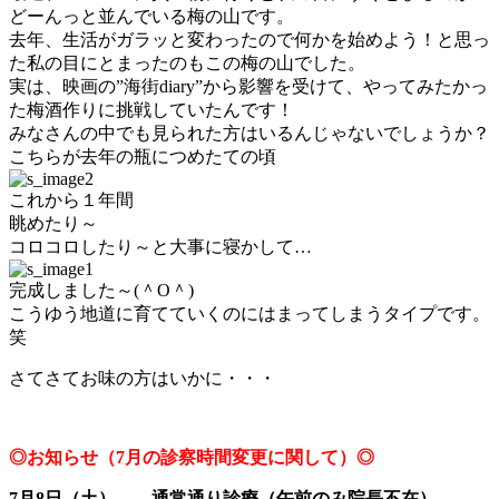
どーんっと並んでいる梅の山です。
去年、生活がガラッと変わったので何かを始めよう！と思っ
た私の目にとまったのもこの梅の山でした。
実は、映画の”海街diary”から影響を受けて、やってみたかっ
た梅酒作りに挑戦していたんです！
みなさんの中でも見られた方はいるんじゃないでしょうか？
こちらが去年の瓶につめたての頃
これから１年間
眺めたり～
コロコロしたり～と大事に寝かして…
完成しました～(＾O＾)
こうゆう地道に育てていくのにはまってしまうタイプです。
笑
さてさてお味の方はいかに・・・
◎お知らせ（7月の診察時間変更に関して）◎
7月8日（土） 通常通り診療（午前のみ院長不在）