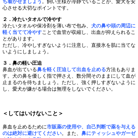
ち着かせましょう
。飼い主様が冷静でいることが、愛犬を安
心させる大切なポイントです。
２．冷たいタオルで冷やす
冷たいタオルや保冷剤を薄い布で包み、
犬の鼻や頭の周辺に
軽く当てて冷やす
ことで血管が収縮し、出血が抑えられるこ
とがあります。
ただし、冷やしすぎないように注意し、直接氷を肌に当てな
いようにしましょう。
３．鼻の軽い圧迫
鼻血が出ている
鼻を軽く圧迫して出血を止める
方法もありま
す。犬の鼻を優しく指で押さえ、数分間そのままにして血が
止まるのを待ちましょう。ただし、強く押しすぎないように
し、愛犬が嫌がる場合は無理をしないでください。
＜してはいけないこと＞
鼻血を止めるために
市販薬の使用や、自己判断で薬を与える
のは絶対に避けてください
。また、
鼻にティッシュやガーゼ