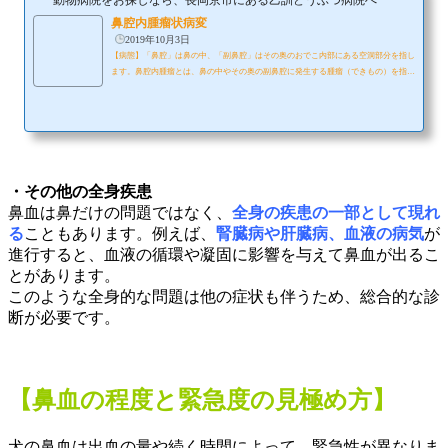
鼻腔内腫瘤状病変
2019年10月3日
【病態】「鼻腔」は鼻の中、「副鼻腔」はその奥のおでこ内部にある空洞部分を指し
ます。鼻腔内腫瘤とは、鼻の中やその奥の副鼻腔に発生する腫瘤（できもの）を指す
言葉です。 犬や猫の鼻腔内腫瘤はそのほとんどが悪性腫瘍です。腺癌、軟骨肉腫、
扁平上皮癌、骨肉腫などさまざまな種類があり、悪性度は種類によって異なりま
す。 たとえば、腺癌や軟骨肉腫は進行が比較的ゆっくりで、転移することはまれで
す。一方、扁平上皮癌や骨肉腫は進行が早く、全身に転移することもあるため、より
悪性度が高いと言えます。 鼻のす...
・その他の全身疾患
鼻血は鼻だけの問題ではなく、
全身の疾患の一部として現れ
る
こともあります。例えば、
腎臓病や肝臓病、血液の病気
が
進行すると、血液の循環や凝固に影響を与えて鼻血が出るこ
とがあります。
このような全身的な問題は他の症状も伴うため、総合的な診
断が必要です。
【鼻血の程度と緊急度の見極め方】
犬の鼻血は出血の量や続く時間によって、緊急性が異なりま