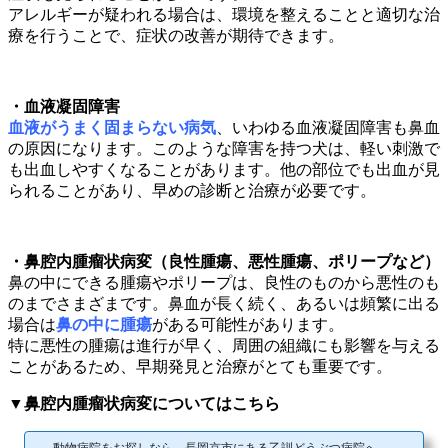
アレルギーが疑われる場合は、環境を整えることと適切な治
療を行うことで、症状の改善が期待できます。
・血液凝固障害
血液がうまく固まらない病気
、いわゆる血液凝固障害も鼻血
の原因になります。このような障害を持つ犬は、軽い刺激で
も出血しやすくなることがあります。他の部位でも出血が見
られることがあり、早めの診断と治療が必要です。
・鼻腔内腫瘤状病変（良性腫瘍、悪性腫瘍、ポリープなど）
鼻の中にできる腫瘍やポリープは、良性のものから悪性のも
のまでさまざまです。鼻血が長く続く、あるいは頻繁に出る
場合は
鼻の中に腫瘍
がある可能性があります。
特に悪性の腫瘍は進行が早く、周囲の組織にも影響を与える
ことがあるため、早期発見と治療がとても重要です。
▼鼻腔内腫瘤状病変についてはこちら
動物病院をお探しなら、長岡京市にある乙訓どうぶつ病院へ