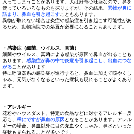
入ってしまうことがあります。犬は好奇心旺盛なので、鼻を
使っていろいろなものを探りますが、その結果、
異物が鼻に
詰まり、鼻血を引き起こす
こともあります。
異物が取れない場合は炎症や感染症を引き起こす可能性があ
るため、動物病院での処置が必要になることもあります。
・感染症（細菌、ウイルス、真菌）
細菌やウイルス、真菌による感染が原因で鼻血が出ることも
あります。
感染症が鼻の中で炎症を引き起こし、出血につな
がる
ことがあります。
特に呼吸器系の感染症が進行すると、鼻血に加えて咳やくし
ゃみ、元気がなくなるといった症状も現れることがよくあり
ます。
・アレルギー
花粉やハウスダスト、特定の食品などに対するアレルギー反
応も、
稀にですが鼻血の原因
となることがあります。アレル
ギーの場合、鼻血以外に目の充血やくしゃみ、鼻水といった
症状も見られることが多いです。