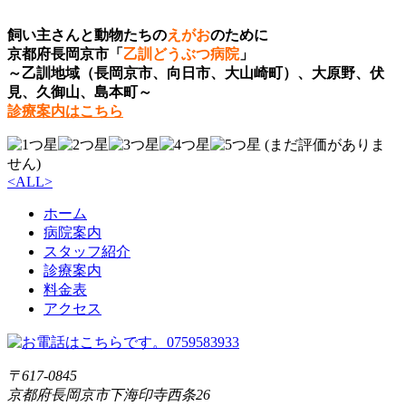
飼い主さんと動物たちの
えがお
のために
京都府長岡京市「
乙訓どうぶつ病院
」
～乙訓地域（長岡京市、向日市、大山崎町）、大原野、伏
見、久御山、島本町～
診療案内はこちら
(まだ評価がありま
せん)
<
ALL
>
ホーム
病院案内
スタッフ紹介
診療案内
料金表
アクセス
〒617-0845
京都府長岡京市下海印寺西条26