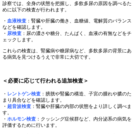
診察では、全身の状態を把握し、多飲多尿の原因を調べるた
めに以下の検査が行われます。
・
血液検査
：腎臓や肝臓の働き、血糖値、電解質のバランス
などを確認します。
・
尿検査
：尿の濃さや糖分、たんぱく、血液の有無などをチ
ェックします。
これらの検査は、腎臓病や糖尿病など、多飲多尿の背景にあ
る病気を見つけるうえで非常に大切です。
＜必要に応じて行われる追加検査＞
・
レントゲン検査
：膀胱や腎臓の構造、子宮の腫れや膿のた
まり具合などを確認します。
・
超音波検査
：腎臓や肝臓の内部の状態をより詳しく調べま
す。
・
ホルモン検査
：クッシング症候群など、内分泌系の病気を
評価するために行います。