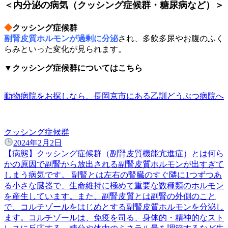
＜内分泌の病気（クッシング症候群・糖尿病など）＞
◆
クッシング症候群
副腎皮質ホルモン
が過剰に分泌
され、多飲多尿やお腹のふく
らみといった変化が見られます。
▼クッシング症候群についてはこちら
動物病院をお探しなら、長岡京市にある乙訓どうぶつ病院へ
クッシング症候群
2024年2月2日
【病態】クッシング症候群（副腎皮質機能亢進症）とは何ら
かの原因で副腎から放出される副腎皮質ホルモンが出すぎて
しまう病気です。 副腎とは左右の腎臓のすぐ隣に1つずつあ
る小さな臓器で、生命維持に極めて重要な数種類のホルモン
を産生しています。また、副腎皮質とは副腎の外側のこと
で、コルチゾールをはじめとする副腎皮質ホルモンを分泌し
ます。コルチゾールは、免疫を司る、身体的・精神的なスト