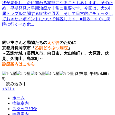
状が悪化し、命に関わる状態になることもあります。そのた
め、早期発見と早期治療が非常に重要です。今回は、犬の排
尿トラブルに関する症状や原因、そして日常的にチェックし
ておきたいポイントについて解説します。■目次1.すぐに病
院に行くべき危...
飼い主さんと動物たちの
えがお
のために
京都府長岡京市「
乙訓どうぶつ病院
」
～乙訓地域（長岡京市、向日市、大山崎町）、大原野、伏
見、久御山、島本町～
診療案内はこちら
(
2
投票, 平均:
4.00
/
5)
読み込み中...
<
ALL
>
ホーム
病院案内
スタッフ紹介
診療案内