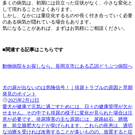
多くの病気は、初期には目立った症状がなく、小さな変化と
して現れることがよくあります。
しかし、なかには重症化するものや長く付き合っていく必要
のある病気が隠れている場合もあります。
気になることがあれば、まずはお気軽にご相談ください。
■関連する記事はこちらです
動物病院をお探しなら、長岡京市にある乙訓どうぶつ病院へ
犬の尿が出ないのは危険信号！｜排尿トラブルの原因と早期
発見のポイント
2025年2月12日
愛犬が健康で元気に過ごすためには、日々の健康管理が欠か
せません。その中でも排尿の様子に変化が見られた場合は注
意が必要です。排尿障害の主な原因には、尿路結石、膀胱
炎、前立腺肥大などが挙げられます。これらの疾患は、適切
な治療を受ければ改善することが多いものの、放置すると症