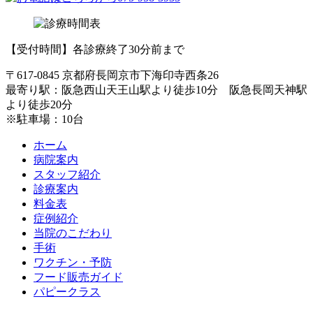
【受付時間】各診療終了30分前まで
〒617-0845 京都府長岡京市下海印寺西条26
最寄り駅：阪急西山天王山駅より徒歩10分 阪急長岡天神駅
より徒歩20分
※駐車場：10台
ホーム
病院案内
スタッフ紹介
診療案内
料金表
症例紹介
当院のこだわり
手術
ワクチン・予防
フード販売ガイド
パピークラス