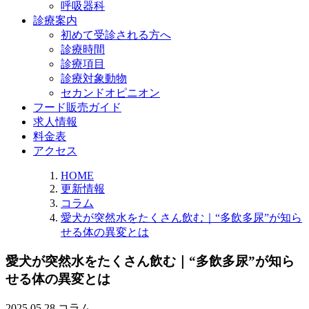
呼吸器科
診療案内
初めて受診される方へ
診療時間
診療項目
診療対象動物
セカンドオピニオン
フード販売ガイド
求人情報
料金表
アクセス
HOME
更新情報
コラム
愛犬が突然水をたくさん飲む｜“多飲多尿”が知ら
せる体の異変とは
愛犬が突然水をたくさん飲む｜“多飲多尿”が知ら
せる体の異変とは
2025.05.28
コラム