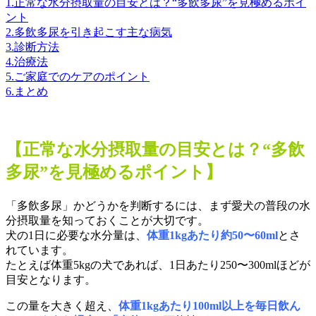
1.正常な水分摂取量の目安とは？“多飲多尿”を見極めるポイ
ント
2.多飲多尿を引き起こす主な病気
3.診断方法
4.治療法
5.ご家庭でのケアのポイント
6.まとめ
【正常な水分摂取量の目安とは？“多飲
多尿”を見極めるポイント】
「多飲多尿」かどうかを判断するには、まず愛犬の普段の水
分摂取量を知っておくことが大切です。
犬の1日に必要な水分量は、
体重1kgあたり約50〜60ml
とさ
れています。
たとえば体重5kgの犬であれば、1日あたり250〜300mlほどが
目安となります。
この量を大きく超え、
体重1kgあたり100ml以上を毎日飲ん