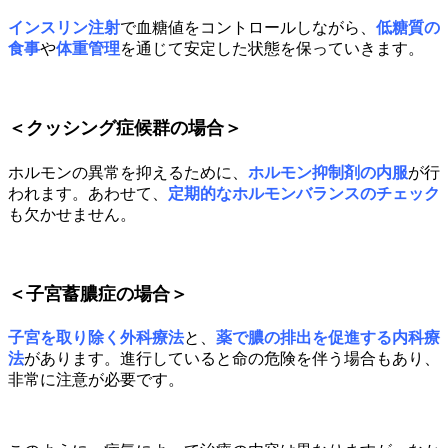
インスリン注射
で血糖値をコントロールしながら、
低糖質の
食事
や
体重管理
を通じて安定した状態を保っていきます。
＜クッシング症候群の場合＞
ホルモンの異常を抑えるために、
ホルモン抑制剤の内服
が行
われます。あわせて、
定期的なホルモンバランスのチェック
も欠かせません。
＜子宮蓄膿症の場合＞
子宮を取り除く外科療法
と、
薬で膿の排出を促進する内科療
法
があります。進行していると命の危険を伴う場合もあり、
非常に注意が必要です。