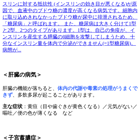
スリンに対する抵抗性 (インスリンの効き目が悪くなる)が原
因で、血液中のブドウ糖の濃度が高くなる病気です。細胞内
に取り込めきれなかったブドウ糖が尿中に排泄されるため、
「糖尿病」と呼ばれます。 また、糖尿病は大きく分けて1型
と2型、2つのタイプがあります。1型は、自己の免疫が、イ
ンスリンを産生する膵臓のβ細胞を攻撃してしまうため、十
分なインスリン量を体内で分泌ができません(=1型糖尿病)。
病態が...
＜肝臓の病気＞
肝臓の機能が落ちると、
体内の代謝や毒素の処理がうまくで
きず
、多飲多尿が起こることがあります。
主な症状
：黄疸（目や歯ぐきが黄色くなる）／元気がない／
嘔吐／便の色が薄くなる など
＜子宮蓄膿症＞