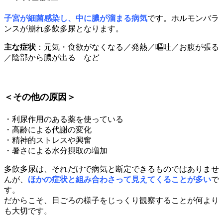
子宮が細菌感染し、中に膿が溜まる病気
です。ホルモンバラ
ンスが崩れ多飲多尿となります。
主な症状
：元気・食欲がなくなる／発熱／嘔吐／お腹が張る
／陰部から膿が出る など
＜その他の原因＞
・利尿作用のある薬を使っている
・高齢による代謝の変化
・精神的ストレスや興奮
・暑さによる水分摂取の増加
多飲多尿は、それだけで病気と断定できるものではありませ
んが、
ほかの症状と組み合わさって見えてくることが多い
で
す。
だからこそ、日ごろの様子をじっくり観察することが何より
も大切です。