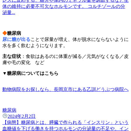
レスに反応する、糖分や体内のミネラル量を調節するなど生
体の維持に必要不可欠なホルモンです。 コルチゾールの分
泌量...
◆
糖尿病
尿に糖が出る
ことで尿量が増え、体が脱水にならないように
水を多く飲むようになります。
主な症状
：食欲はあるのに体重が減る／元気がなくなる／皮
膚や毛の変化 など
▼糖尿病についてはこちら
動物病院をお探しなら、長岡京市にある乙訓どうぶつ病院へ
糖尿病
2024年2月2日
【病態】糖尿病とは、膵臓で作られる「インスリン」という
血糖値を下げる働きを持つホルモンの分泌量の不足や、イン