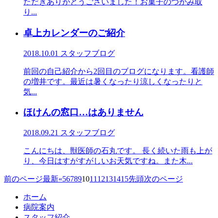
ただきありがとうございました！お菓子のつかみ取
り...
卓上カレンダーのご紹介
2018.10.01
スタッフブログ
前回の自己紹介から2回目のブログになります。看護師
の増井です。最近は暑くなったり涼しくなったりと
気...
ほけんの窓口…はありません
2018.09.21
スタッフブログ
こんにちは、獣医師の石丸です。 長く続いた雨も上が
り、今日はすがすがしいお天気ですね。また木...
前のページ
最新
«
5
6
7
8
9
10
11
12
13
14
15
先頭
次のページ
ホーム
病院案内
スタッフ紹介