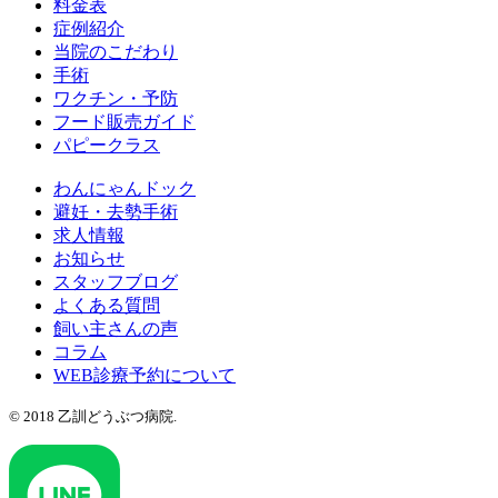
料金表
症例紹介
当院のこだわり
手術
ワクチン・予防
フード販売ガイド
パピークラス
わんにゃんドック
避妊・去勢手術
求人情報
お知らせ
スタッフブログ
よくある質問
飼い主さんの声
コラム
WEB診療予約について
© 2018 乙訓どうぶつ病院.